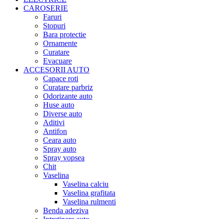
CAROSERIE
Faruri
Stopuri
Bara protectie
Ornamente
Curatare
Evacuare
ACCESORII AUTO
Capace roti
Curatare parbriz
Odorizante auto
Huse auto
Diverse auto
Aditivi
Antifon
Ceara auto
Spray auto
Spray vopsea
Chit
Vaselina
Vaselina calciu
Vaselina grafitata
Vaselina rulmenti
Benda adeziva