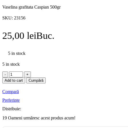
Vaselina grafitata Caspian 500gr
SKU:
23156
25,00
lei
Buc.
5 in stock
5 in stock
Vaselina
grafitata
Add to cart
Cumpără
Caspian
500gr
Compară
quantity
Preferințe
Distribuie:
19
Oameni urmăresc acest produs acum!