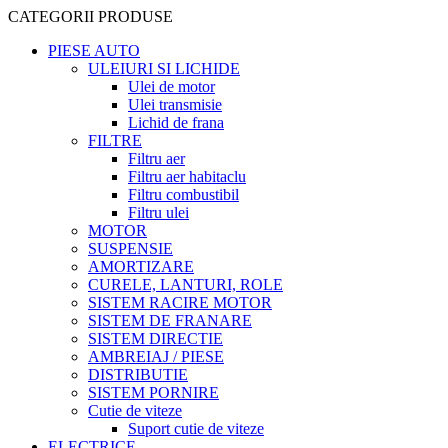
CATEGORII PRODUSE
PIESE AUTO
ULEIURI SI LICHIDE
Ulei de motor
Ulei transmisie
Lichid de frana
FILTRE
Filtru aer
Filtru aer habitaclu
Filtru combustibil
Filtru ulei
MOTOR
SUSPENSIE
AMORTIZARE
CURELE, LANTURI, ROLE
SISTEM RACIRE MOTOR
SISTEM DE FRANARE
SISTEM DIRECTIE
AMBREIAJ / PIESE
DISTRIBUTIE
SISTEM PORNIRE
Cutie de viteze
Suport cutie de viteze
ELECTRICE