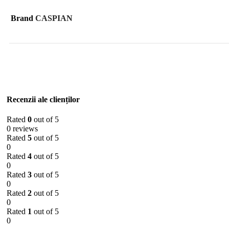
Brand
CASPIAN
Recenzii ale clienților
Rated
0
out of 5
0 reviews
Rated
5
out of 5
0
Rated
4
out of 5
0
Rated
3
out of 5
0
Rated
2
out of 5
0
Rated
1
out of 5
0