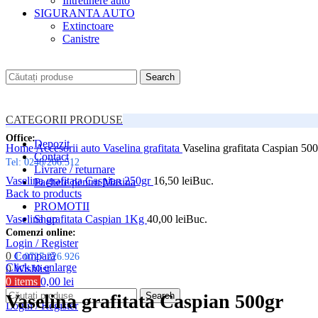
Intretinere auto
SIGURANTA AUTO
Extinctoare
Canistre
Search
CATEGORII PRODUSE
Office:
Depozit
Home
Accesorii auto
Vaselina grafitata
Vaselina grafitata Caspian 50
Contact
Tel: 0248/206.512
Livrare / returnare
Vaselina grafitata Caspian 250gr
16,50
lei
Buc.
Pachete pentru Masina
Back to products
PROMOTII
Vaselina grafitata Caspian 1Kg
Shop
40,00
lei
Buc.
Comenzi online:
Login / Register
0
Compară
Tel: 0727.226.926
Click to enlarge
0
Wishlist
Menu
0
items
0,00
lei
Search
Vaselina grafitata Caspian 500gr
Login / Register