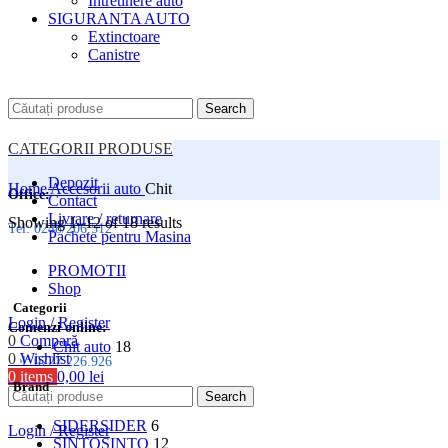
Intretinere auto
SIGURANTA AUTO
Extinctoare
Canistre
Search
CATEGORII PRODUSE
Depozit
Home
Accesorii auto
Chit
Office:
Contact
Livrare / returnare
Showing 1–12 of 18 results
Tel: 0248/206.512
Pachete pentru Masina
PROMOTII
Shop
Categorii
Login / Register
Comenzi online:
0
Compară
Chit auto
18
0
Wishlist
Tel: 0727.226.926
0
items
0,00
lei
Brand
Menu
Search
SIDER
SIDER
6
Login / Register
SINTO
SINTO
12