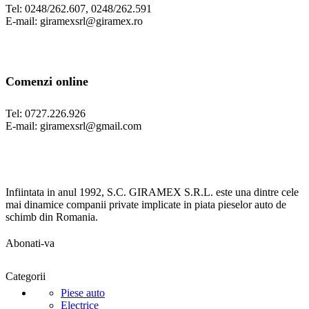
Tel: 0248/262.607, 0248/262.591
E-mail: giramexsrl@giramex.ro
Comenzi online
Tel: 0727.226.926
E-mail: giramexsrl@gmail.com
Infiintata in anul 1992, S.C. GIRAMEX S.R.L. este una dintre cele
mai dinamice companii private implicate in piata pieselor auto de
schimb din Romania.
Abonati-va
Categorii
Piese auto
Electrice