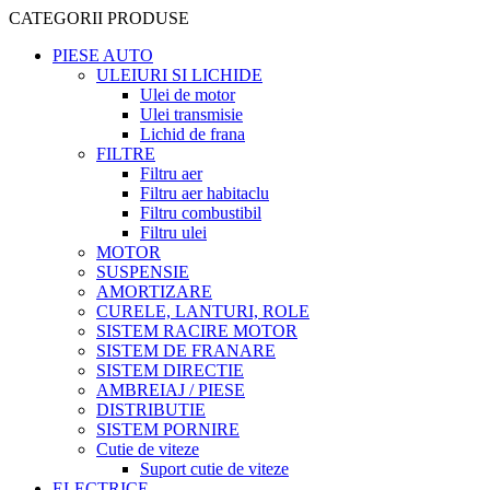
CATEGORII PRODUSE
PIESE AUTO
ULEIURI SI LICHIDE
Ulei de motor
Ulei transmisie
Lichid de frana
FILTRE
Filtru aer
Filtru aer habitaclu
Filtru combustibil
Filtru ulei
MOTOR
SUSPENSIE
AMORTIZARE
CURELE, LANTURI, ROLE
SISTEM RACIRE MOTOR
SISTEM DE FRANARE
SISTEM DIRECTIE
AMBREIAJ / PIESE
DISTRIBUTIE
SISTEM PORNIRE
Cutie de viteze
Suport cutie de viteze
ELECTRICE