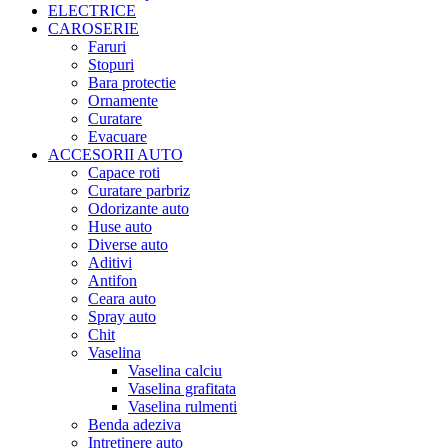
ELECTRICE
CAROSERIE
Faruri
Stopuri
Bara protectie
Ornamente
Curatare
Evacuare
ACCESORII AUTO
Capace roti
Curatare parbriz
Odorizante auto
Huse auto
Diverse auto
Aditivi
Antifon
Ceara auto
Spray auto
Chit
Vaselina
Vaselina calciu
Vaselina grafitata
Vaselina rulmenti
Benda adeziva
Intretinere auto