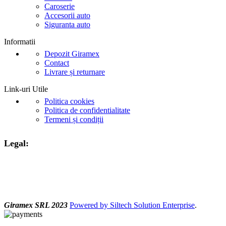
Caroserie
Accesorii auto
Siguranta auto
Informatii
Depozit Giramex
Contact
Livrare și returnare
Link-uri Utile
Politica cookies
Politica de confidentialitate
Termeni și condiții
Legal:
Giramex SRL 2023
Powered by Siltech Solution Enterprise
.