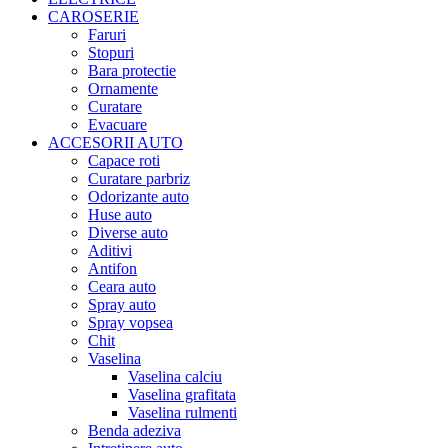
CAROSERIE
Faruri
Stopuri
Bara protectie
Ornamente
Curatare
Evacuare
ACCESORII AUTO
Capace roti
Curatare parbriz
Odorizante auto
Huse auto
Diverse auto
Aditivi
Antifon
Ceara auto
Spray auto
Spray vopsea
Chit
Vaselina
Vaselina calciu
Vaselina grafitata
Vaselina rulmenti
Benda adeziva