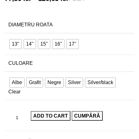
DIAMETRU ROATA
13''
14''
15''
16''
17''
CULOARE
Albe
Grafit
Negre
Silver
Silver/black
Clear
ADD TO CART
CUMPĂRĂ