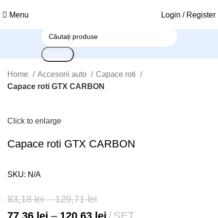
Menu
Login / Register
Search
Home
Accesorii auto
Capace roti
Capace roti GTX CARBON
Click to enlarge
Capace roti GTX CARBON
SKU:
N/A
83,18
lei
–
129,71
lei
77,36
lei
–
120,63
lei
SET