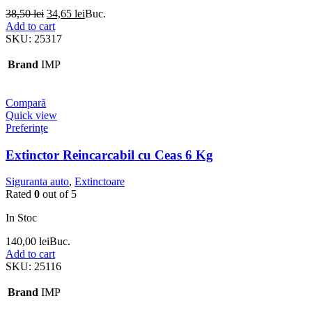
38,50
lei
34,65
lei
Buc.
Add to cart
SKU:
25317
Brand
IMP
Compară
Quick view
Preferințe
Extinctor Reincarcabil cu Ceas 6 Kg
Siguranta auto
,
Extinctoare
Rated
0
out of 5
In Stoc
140,00
lei
Buc.
Add to cart
SKU:
25116
Brand
IMP