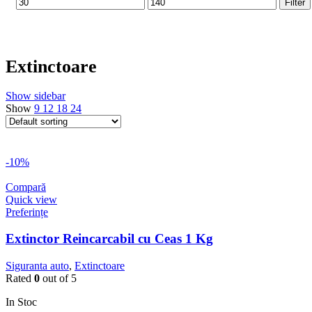
Min
Max
Filter
price
price
Extinctoare
Show sidebar
Show
9
12
18
24
-10%
Compară
Quick view
Preferințe
Extinctor Reincarcabil cu Ceas 1 Kg
Siguranta auto
,
Extinctoare
Rated
0
out of 5
In Stoc