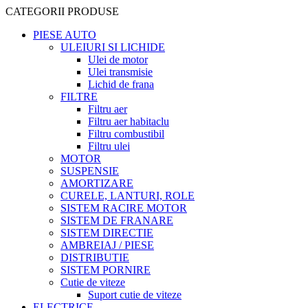
CATEGORII PRODUSE
PIESE AUTO
ULEIURI SI LICHIDE
Ulei de motor
Ulei transmisie
Lichid de frana
FILTRE
Filtru aer
Filtru aer habitaclu
Filtru combustibil
Filtru ulei
MOTOR
SUSPENSIE
AMORTIZARE
CURELE, LANTURI, ROLE
SISTEM RACIRE MOTOR
SISTEM DE FRANARE
SISTEM DIRECTIE
AMBREIAJ / PIESE
DISTRIBUTIE
SISTEM PORNIRE
Cutie de viteze
Suport cutie de viteze
ELECTRICE