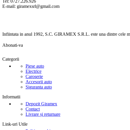
Tel: 0727.226.926
E-mail: giramexsrl@gmail.com
Infiintata in anul 1992, S.C. GIRAMEX S.R.L. este una dintre cele ma
Abonati-va
Categorii
Piese auto
Electrice
Caroserie
Accesorii auto
Siguranta auto
Informatii
Depozit Giramex
Contact
Livrare și returnare
Link-uri Utile