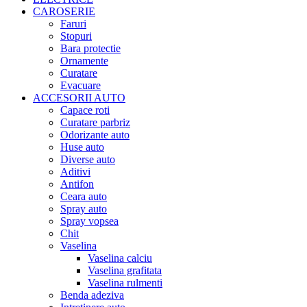
CAROSERIE
Faruri
Stopuri
Bara protectie
Ornamente
Curatare
Evacuare
ACCESORII AUTO
Capace roti
Curatare parbriz
Odorizante auto
Huse auto
Diverse auto
Aditivi
Antifon
Ceara auto
Spray auto
Spray vopsea
Chit
Vaselina
Vaselina calciu
Vaselina grafitata
Vaselina rulmenti
Benda adeziva