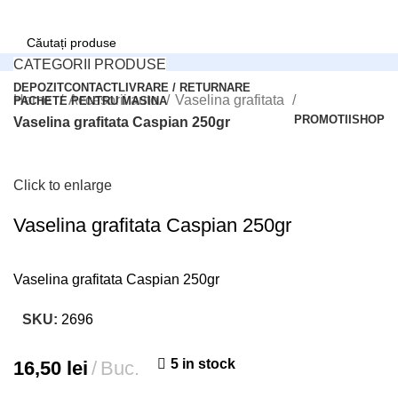
CATEGORII PRODUSE
Search
DEPOZIT
CONTACT
LIVRARE / RETURNARE
Home
Accesorii auto
Vaselina grafitata
PACHETE PENTRU MASINA
PROMOTII
SHOP
Vaselina grafitata Caspian 250gr
Office:
Login / Register
Tel: 0248/206.512
0
Compară
0
Wishlist
Click to enlarge
Comenzi online:
0
items
0,00
lei
Tel: 0727.226.926
Vaselina grafitata Caspian 250gr
Menu
Search
Vaselina grafitata Caspian 250gr
Login / Register
SKU:
2696
5 in stock
16,50
lei
Buc.