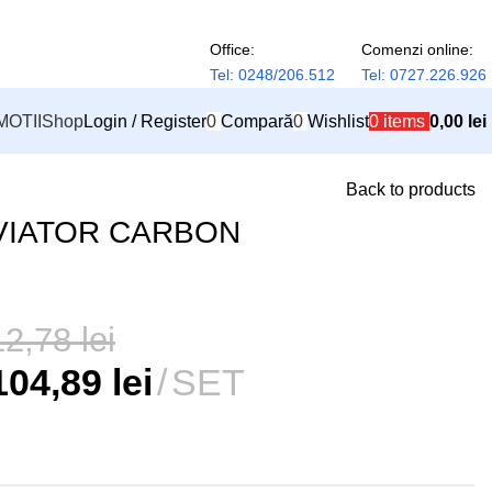
Office:
Comenzi online:
Tel: 0248/206.512
Tel: 0727.226.926
OTII
Shop
Login / Register
0
Compară
0
Wishlist
0
items
0,00
lei
Back to products
 AVIATOR CARBON
12,78
lei
104,89
lei
SET