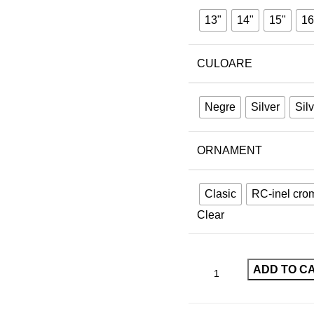
13"
14"
15"
16
CULOARE
Negre
Silver
Sil
ORNAMENT
Clasic
RC-inel cro
Clear
ADD TO C