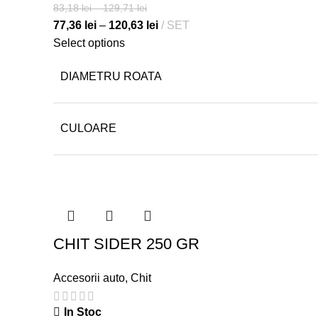
83,18
lei
–
129,71
lei
77,36
lei
–
120,63
lei
SET
Select options
DIAMETRU ROATA
CULOARE
CHIT SIDER 250 GR
Accesorii auto
,
Chit
In Stoc