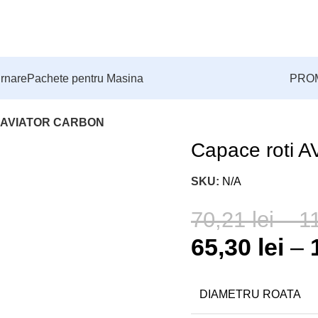
urnare
Pachete pentru Masina
PROM
ti AVIATOR CARBON
Capace roti
SKU:
N/A
70,21
lei
–
1
65,30
lei
–
DIAMETRU ROATA