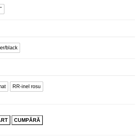
"
ver/black
mat
RR-inel rosu
ART
CUMPĂRĂ