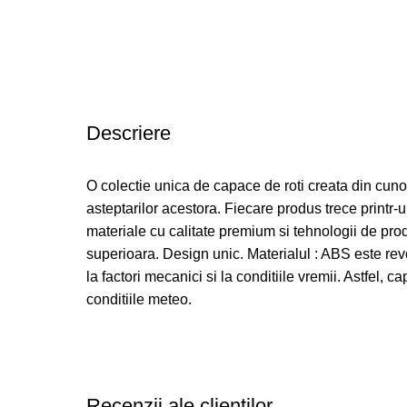
Descriere
O colectie unica de capace de roti creata din cun
asteptarilor acestora. Fiecare produs trece printr-un 
materiale cu calitate premium si tehnologii de pro
superioara. Design unic. Materialul : ABS este revo
la factori mecanici si la conditiile vremii. Astfel, c
conditiile meteo.
Recenzii ale clienților