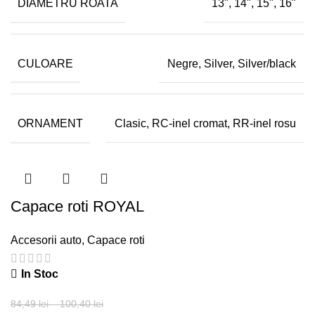
DIAMETRU ROATA
13", 14", 15", 16"
CULOARE
Negre, Silver, Silver/black
ORNAMENT
Clasic, RC-inel cromat, RR-inel rosu
Capace roti ROYAL
Accesorii auto
,
Capace roti
In Stoc
84,49
lei
–
100,40
lei