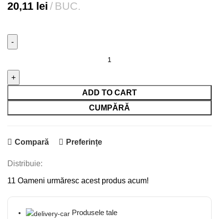
20,11
lei
BUC.
Spray
Vopsea
400ml
Albastru
ADD TO CART
Inchis
CUMPĂRĂ
Mat
RAL
5010
Compară
Preferințe
quantity
Distribuie:
11
Oameni urmăresc acest produs acum!
Produsele tale