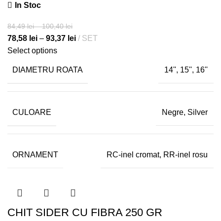
In Stoc
84,49
lei
–
100,40
lei
78,58
lei
–
93,37
lei
SET
Select options
DIAMETRU ROATA
14'', 15'', 16''
CULOARE
Negre, Silver
ORNAMENT
RC-inel cromat, RR-inel rosu
CHIT SIDER CU FIBRA 250 GR