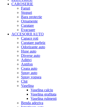
CAROSERIE
Faruri
Stopuri
Bara protectie
Ornamente
Curatare
Evacuare
ACCESORII AUTO
Capace roti
Curatare parbriz
Odorizante auto
Huse auto
Diverse auto
Aditivi
Antifon
Ceara auto
Spray auto
Spray vopsea
Chit
Vaselina
Vaselina calciu
Vaselina grafitata
Vaselina rulmenti
Benda adeziva