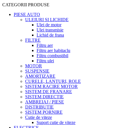
CATEGORII PRODUSE
PIESE AUTO
ULEIURI SI LICHIDE
Ulei de motor
Ulei transmisie
Lichid de frana
FILTRE
Filtru aer
Filtru aer habitaclu
Filtru combustibil
Filtru ulei
MOTOR
SUSPENSIE
AMORTIZARE
CURELE, LANTURI, ROLE
SISTEM RACIRE MOTOR
SISTEM DE FRANARE
SISTEM DIRECTIE
AMBREIAJ / PIESE
DISTRIBUTIE
SISTEM PORNIRE
Cutie de viteze
Suport cutie de viteze
ELECTRICE