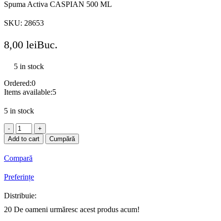
Spuma Activa CASPIAN 500 ML
SKU:
28653
8,00
lei
Buc.
5 in stock
Ordered:
0
Items available:
5
5 in stock
Spuma
Activa
Add to cart
Cumpără
CASPIAN
500
Compară
ML
quantity
Preferințe
Distribuie:
20
De oameni urmăresc acest produs acum!