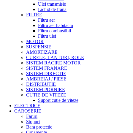
Ulei transmisie
Lichid de frana
FILTRE
Filtru aer
Filtru aer habitaclu
Filtru combustibil
Filtru ulei
MOTOR
SUSPENSIE
AMORTIZARE
CURELE, LANTURI, ROLE
SISTEM RACIRE MOTOR
SISTEM FRANARE
SISTEM DIRECTIE
AMBREIAJ / PIESE
DISTRIBUTIE
SISTEM PORNIRE
CUTIE DE VITEZE
Suport cutie de viteze
ELECTRICE
CAROSERIE
Faruri
Stopuri
Bara protectie
Ornamente