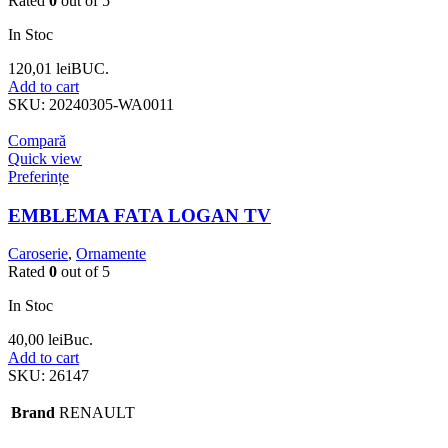
Rated
0
out of 5
In Stoc
120,01
lei
BUC.
Add to cart
SKU:
20240305-WA0011
Compară
Quick view
Preferințe
EMBLEMA FATA LOGAN TV
Caroserie
,
Ornamente
Rated
0
out of 5
In Stoc
40,00
lei
Buc.
Add to cart
SKU:
26147
Brand
RENAULT