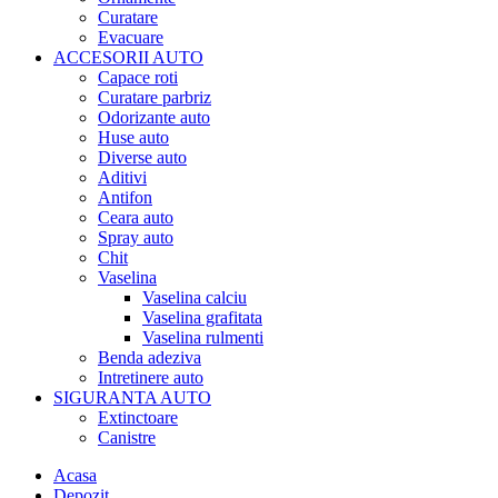
Curatare
Evacuare
ACCESORII AUTO
Capace roti
Curatare parbriz
Odorizante auto
Huse auto
Diverse auto
Aditivi
Antifon
Ceara auto
Spray auto
Chit
Vaselina
Vaselina calciu
Vaselina grafitata
Vaselina rulmenti
Benda adeziva
Intretinere auto
SIGURANTA AUTO
Extinctoare
Canistre
Acasa
Depozit