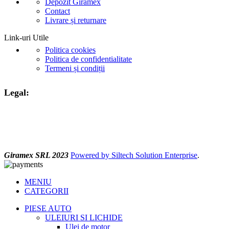
Depozit Giramex
Contact
Livrare și returnare
Link-uri Utile
Politica cookies
Politica de confidentialitate
Termeni și condiții
Legal:
Giramex SRL 2023
Powered by Siltech Solution Enterprise
.
MENIU
CATEGORII
PIESE AUTO
ULEIURI SI LICHIDE
Ulei de motor