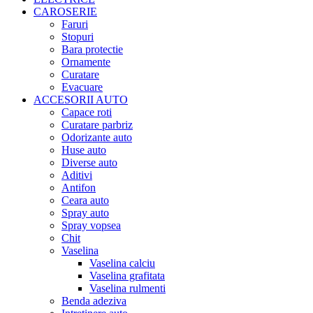
CAROSERIE
Faruri
Stopuri
Bara protectie
Ornamente
Curatare
Evacuare
ACCESORII AUTO
Capace roti
Curatare parbriz
Odorizante auto
Huse auto
Diverse auto
Aditivi
Antifon
Ceara auto
Spray auto
Spray vopsea
Chit
Vaselina
Vaselina calciu
Vaselina grafitata
Vaselina rulmenti
Benda adeziva