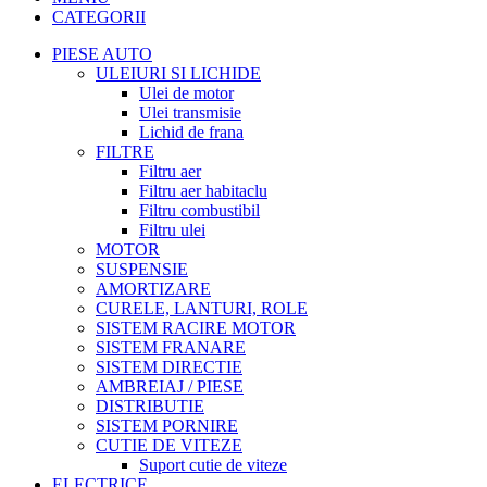
CATEGORII
PIESE AUTO
ULEIURI SI LICHIDE
Ulei de motor
Ulei transmisie
Lichid de frana
FILTRE
Filtru aer
Filtru aer habitaclu
Filtru combustibil
Filtru ulei
MOTOR
SUSPENSIE
AMORTIZARE
CURELE, LANTURI, ROLE
SISTEM RACIRE MOTOR
SISTEM FRANARE
SISTEM DIRECTIE
AMBREIAJ / PIESE
DISTRIBUTIE
SISTEM PORNIRE
CUTIE DE VITEZE
Suport cutie de viteze
ELECTRICE