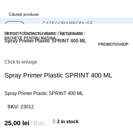
CATEGORII PRODUSE
Search
Home
Accesorii auto
Spray auto
DEPOZIT
CONTACT
LIVRARE / RETURNARE
PACHETE PENTRU MASINA
Spray Primer Plastic SPRINT 400 ML
Office:
PROMOTII
SHOP
Tel: 0248/206.512
Login / Register
Click to enlarge
Comenzi online:
Tel: 0727.226.926
Spray Primer Plastic SPRINT 400 ML
0,00
lei
Spray Primer Plastic SPRINT 400 ML
Login / Register
SKU:
23012
Search
2 in stock
25,00
lei
Buc.