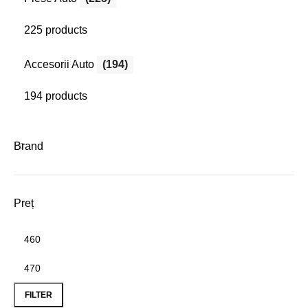
225 products
Accesorii Auto
(194)
194 products
Brand
Preț
Min
Max
price
price
FILTER