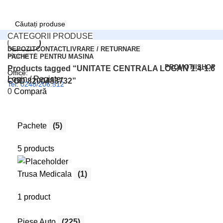
CATEGORII PRODUSE
Search
DEPOZIT
CONTACT
LIVRARE / RETURNARE
Home
PACHETE PENTRU MASINA
PROMOTII
SHOP
Products tagged “UNITATE CENTRALA LOGAN 1.4-1.6
Office:
Login / Register
COD 8200483732”
Tel: 0248/206.512
0
Compară
0
Wishlist
Comenzi online:
0
items
0,00
lei
Tel: 0727.226.926
Pachete
(5)
Menu
5 products
Search
Login / Register
Trusa Medicala
(1)
1 product
Piese Auto
(225)