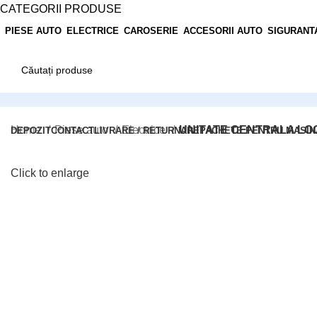
CATEGORII PRODUSE
PIESE AUTO
ELECTRICE
CAROSERIE
ACCESORII AUTO
SIGURANT
Office:
Home
Piese auto
Electrice
UNITATE CENTRALA LOGA
DEPOZIT
CONTACT
LIVRARE / RETURNARE
PACHETE PENTRU MASIN
Tel: 0248/206.512
Click to enlarge
Comenzi online:
Tel: 0727.226.926