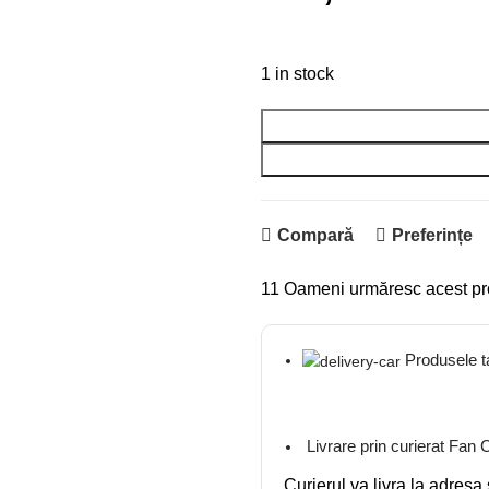
1 in stock
Compară
Preferințe
11
Oameni urmăresc acest p
Produsele tal
Livrare prin curierat Fan 
Curierul va livra la adresa