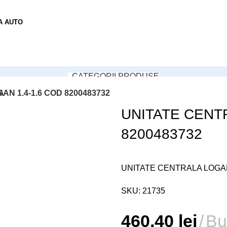
A AUTO
CATEGORII PRODUSE
N 1.4-1.6 COD 8200483732
A
UNITATE CENTR
Login / Register
8200483732
UNITATE CENTRALA LOGAN 
0,00
lei
Login / Register
SKU:
21735
460,40
lei
Bu