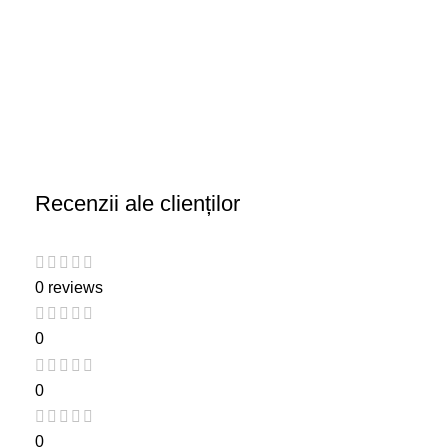
Recenzii ale clienților
0 reviews
0
0
0