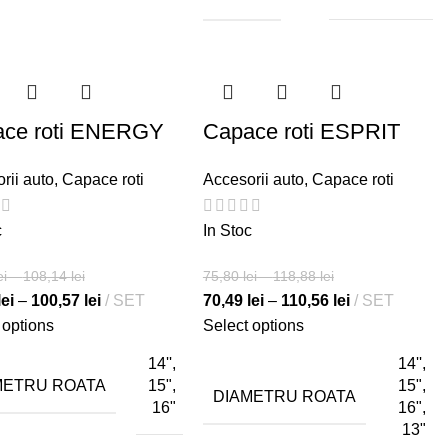
ce roti ENERGY
Capace roti ESPRIT
rii auto
,
Capace roti
Accesorii auto
,
Capace roti
c
In Stoc
ei
–
108,14
lei
75,80
lei
–
118,88
lei
lei
–
100,57
lei
SET
70,49
lei
–
110,56
lei
SET
 options
Select options
14'',
14'',
METRU ROATA
15",
15",
DIAMETRU ROATA
16"
16",
13"