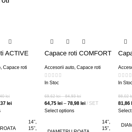
oti
ti ACTIVE
Capace roti COMFORT
Capa
o
,
Capace roti
Accesorii auto
,
Capace roti
Acceso
In Stoc
In Sto
,40
lei
69,62
lei
–
84,93
lei
88,02
l
,37
lei
64,75
lei
–
78,98
lei
SET
81,86
s
Select options
Select
14'',
14'',
DIA
 ROATA
15'',
15",
DIAMETRU ROATA