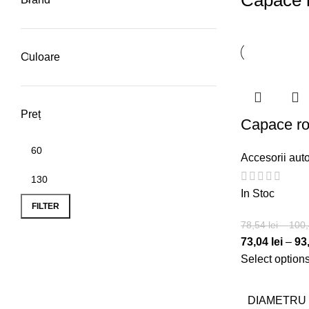
Capace r
Culoare
Preț
Capace ro
Accesorii aut
Min
Max
In Stoc
price
price
FILTER
78,54
lei
–
100
73,04
lei
–
93
Select option
DIAMETRU