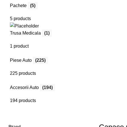
0
Wishlist
Pachete
(5)
Comenzi online:
0
items
0,00
lei
Tel: 0727.226.926
5 products
Menu
Search
Trusa Medicala
(1)
Login / Register
1 product
Piese Auto
(225)
225 products
Accesorii Auto
(194)
194 products
Brand