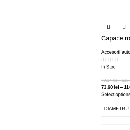
Capace r
Accesorii aut
In Stoc
79,14
lei
–
123
73,60
lei
–
11
Select option
DIAMETRU