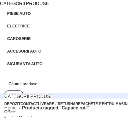
CATEGORII PRODUSE
PIESE AUTO
ELECTRICE
CAROSERIE
ACCESORII AUTO
SIGURANTA AUTO
Search
CATEGORII PRODUSE
DEPOZIT
CONTACT
LIVRARE / RETURNARE
PACHETE PENTRU MASIN
Home
Products tagged “Capace roti”
Office:
Login / Register
Tel: 0248/206.512
0
Compară