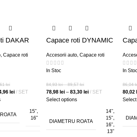
oti DAKAR
Capace roti DYNAMIC
Capa
o
,
Capace roti
Accesorii auto
,
Capace roti
Acceso
In Stoc
In Sto
,61
lei
84,93
lei
–
89,57
lei
86,04
l
4,96
lei
SET
78,98
lei
–
83,30
lei
SET
80,02
s
Select options
Select
15",
14'',
 ROATA
DIA
16"
15",
DIAMETRU ROATA
16",
13"