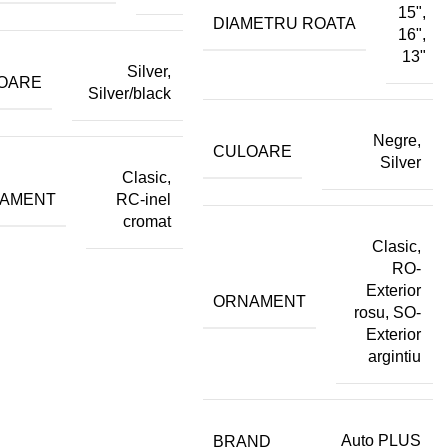
15",
DIAMETRU ROATA
16",
13"
Silver,
OARE
Silver/black
Negre,
CULOARE
Silver
Clasic,
AMENT
RC-inel
cromat
Clasic,
RO-
Exterior
ORNAMENT
rosu, SO-
Exterior
argintiu
BRAND
Auto PLUS