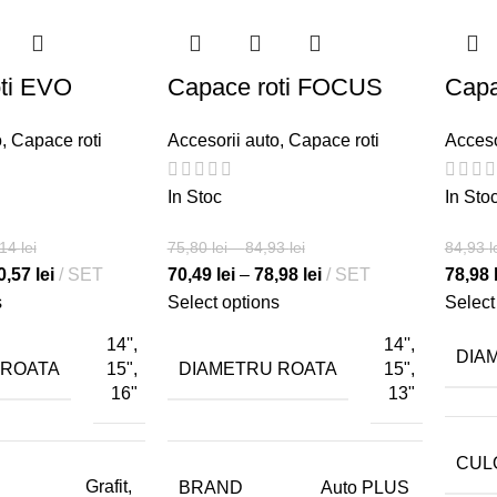
ti EVO
Capace roti FOCUS
Capa
o
,
Capace roti
Accesorii auto
,
Capace roti
Acceso
In Stoc
In Sto
,14
lei
75,80
lei
–
84,93
lei
84,93
l
0,57
lei
SET
70,49
lei
–
78,98
lei
SET
78,98
s
Select options
Select
14'',
14'',
DIA
 ROATA
DIAMETRU ROATA
15",
15",
16"
13"
CUL
Grafit,
BRAND
Auto PLUS