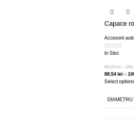
Capace ro
Accesorii aut
In Stoc
95,20
lei
–
108
88,54
lei
–
10
Select option
DIAMETRU