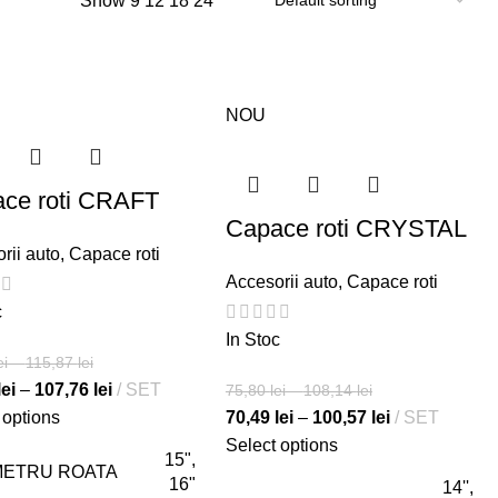
Show
9
12
18
24
NOU
ce roti CRAFT
Capace roti CRYSTAL
rii auto
,
Capace roti
Accesorii auto
,
Capace roti
c
In Stoc
ei
–
115,87
lei
lei
–
107,76
lei
SET
75,80
lei
–
108,14
lei
 options
70,49
lei
–
100,57
lei
SET
Select options
15",
METRU ROATA
16"
14'',