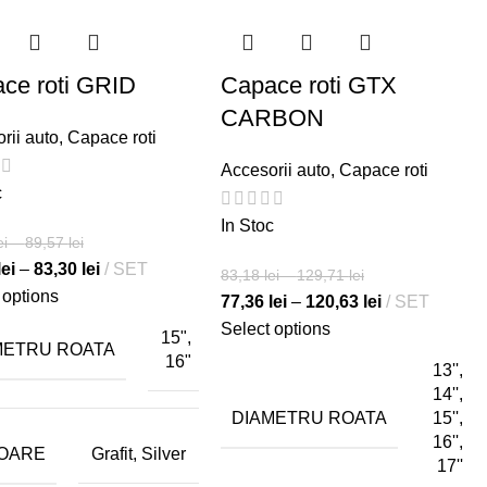
ce roti GRID
Capace roti GTX
CARBON
rii auto
,
Capace roti
Accesorii auto
,
Capace roti
c
In Stoc
ei
–
89,57
lei
lei
–
83,30
lei
SET
83,18
lei
–
129,71
lei
 options
77,36
lei
–
120,63
lei
SET
Select options
15",
METRU ROATA
16"
13'',
14'',
DIAMETRU ROATA
15'',
16'',
OARE
Grafit, Silver
17''