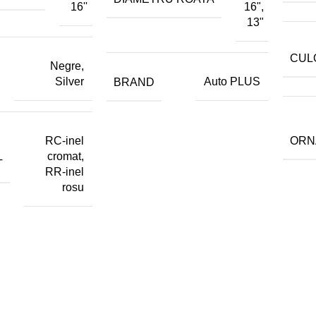
16''
16",
13"
CUL
Negre,
Silver
BRAND
Auto PLUS
ORN
RC-inel
cromat,
T
RR-inel
rosu