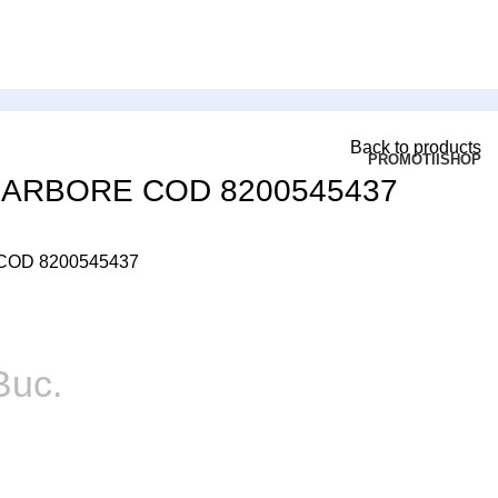
Back to products
PROMOTII
SHOP
 ARBORE COD 8200545437
COD 8200545437
Buc.