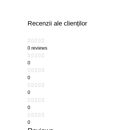
Recenzii ale clienților
0 reviews
0
0
0
0
0