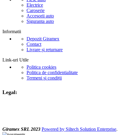
Electrice
Caroserie
Accesorii auto
Siguranta auto
Informatii
Depozit Giramex
Contact
Livrare și returnare
Link-uri Utile
Politica cookies
Politica de confidentialitate
Termeni și condiții
Legal:
Giramex SRL 2023
Powered by Siltech Solution Enterprise
.