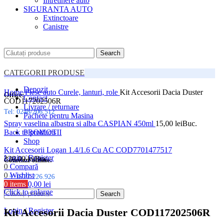
Intretinere auto
SIGURANTA AUTO
Extinctoare
Canistre
Search
CATEGORII PRODUSE
Depozit
Home
Piese auto
Curele, lanturi, role
Kit Accesorii Dacia Duster
Office:
Contact
COD117202506R
Livrare / returnare
Tel: 0248/206.512
Pachete pentru Masina
Spray vaselina albastra si alba CASPIAN 450ml
15,00
lei
Buc.
Back to products
PROMOTII
Shop
Kit Accesorii Logan 1.4/1.6 Cu AC COD7701477517
Login / Register
320,00
lei
Buc.
Comenzi online:
0
Compară
0
Wishlist
Tel: 0727.226.926
0
items
0,00
lei
Click to enlarge
Menu
Search
Kit Accesorii Dacia Duster COD117202506R
Login / Register