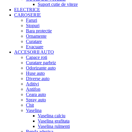
Suport cutie de viteze
ELECTRICE
CAROSERIE
Faruri
Stopuri
Bara protectie
Ornamente
Curatare
Evacuare
ACCESORII AUTO
Capace roti
Curatare parbriz
Odorizante auto
Huse auto
Diverse auto
Aditivi
Antifon
Ceara auto
Spray auto
Chit
Vaselina
Vaselina calciu
Vaselina grafitata
Vaselina rulmenti
Benda adeziva