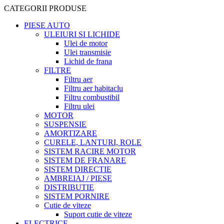
CATEGORII PRODUSE
PIESE AUTO
ULEIURI SI LICHIDE
Ulei de motor
Ulei transmisie
Lichid de frana
FILTRE
Filtru aer
Filtru aer habitaclu
Filtru combustibil
Filtru ulei
MOTOR
SUSPENSIE
AMORTIZARE
CURELE, LANTURI, ROLE
SISTEM RACIRE MOTOR
SISTEM DE FRANARE
SISTEM DIRECTIE
AMBREIAJ / PIESE
DISTRIBUTIE
SISTEM PORNIRE
Cutie de viteze
Suport cutie de viteze
ELECTRICE