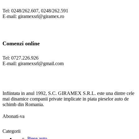
Tel: 0248/262.607, 0248/262.591
E-mail: giramexsrl@giramex.ro
Comenzi online
Tel: 0727.226.926
E-mail: giramexsrl@gmail.com
Infiintata in anul 1992, S.C. GIRAMEX S.R.L. este una dintre cele
mai dinamice companii private implicate in piata pieselor auto de
schimb din Romania.
Abonati-va
Categorii
Piese auto