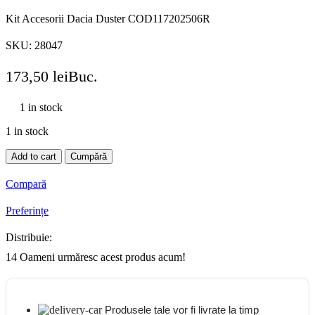
Kit Accesorii Dacia Duster COD117202506R
SKU:
28047
173,50
lei
Buc.
1 in stock
1 in stock
Kit
Add to cart
Cumpără
Accesorii
Dacia
Compară
Duster
COD117202506R
Preferințe
quantity
Distribuie:
14
Oameni urmăresc acest produs acum!
Produsele tale vor fi livrate la timp