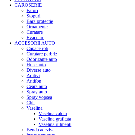
CAROSERIE
Faruri
Stopuri
Bara protectie
Ornamente
Curatare
Evacuare
ACCESORII AUTO
Capace roti
Curatare parbriz
Odorizante auto
Huse auto
Diverse auto
Aditivi
Antifon
Ceara auto
Spray auto
Spray vopsea
Chit
Vaselina
Vaselina calciu
Vaselina grafitata
Vaselina rulmenti
Benda adeziva