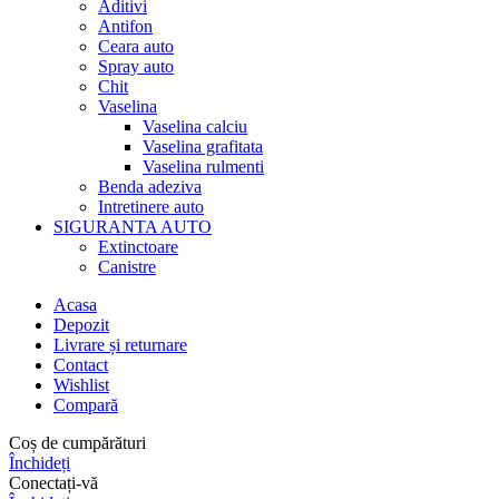
Aditivi
Antifon
Ceara auto
Spray auto
Chit
Vaselina
Vaselina calciu
Vaselina grafitata
Vaselina rulmenti
Benda adeziva
Intretinere auto
SIGURANTA AUTO
Extinctoare
Canistre
Acasa
Depozit
Livrare și returnare
Contact
Wishlist
Compară
Coș de cumpărături
Închideți
Conectați-vă