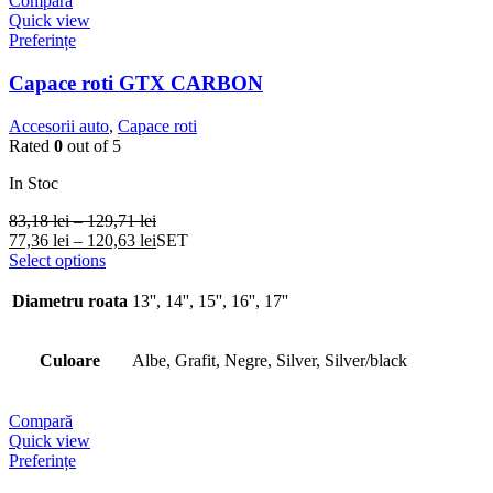
Compară
Quick view
Preferințe
Capace roti GTX CARBON
Accesorii auto
,
Capace roti
Rated
0
out of 5
In Stoc
83,18
lei
–
129,71
lei
77,36
lei
–
120,63
lei
SET
Select options
Diametru roata
13'', 14'', 15'', 16'', 17''
Culoare
Albe, Grafit, Negre, Silver, Silver/black
Compară
Quick view
Preferințe