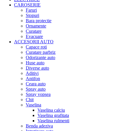
CAROSERIE
Faruri
Stopuri
Bara protectie
Ornamente
Curatare
Evacuare
ACCESORII AUTO
Capace roti
Curatare parbriz
Odorizante auto
Huse auto
Diverse auto
Aditivi
Antifon
Ceara auto
Spray auto
Spray vopsea
Chit
Vaselina
Vaselina calciu
Vaselina grafitata
Vaselina rulmenti
Benda adeziva