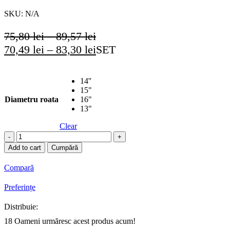
SKU:
N/A
75,80
lei
–
89,57
lei
70,49
lei
–
83,30
lei
SET
14''
15"
Diametru roata
16"
13"
Clear
Capace
roti
Add to cart
Cumpără
IMPULSE
quantity
Compară
Preferințe
Distribuie:
18
Oameni urmăresc acest produs acum!