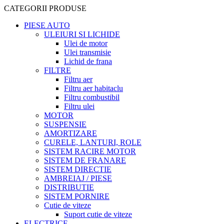
CATEGORII PRODUSE
PIESE AUTO
ULEIURI SI LICHIDE
Ulei de motor
Ulei transmisie
Lichid de frana
FILTRE
Filtru aer
Filtru aer habitaclu
Filtru combustibil
Filtru ulei
MOTOR
SUSPENSIE
AMORTIZARE
CURELE, LANTURI, ROLE
SISTEM RACIRE MOTOR
SISTEM DE FRANARE
SISTEM DIRECTIE
AMBREIAJ / PIESE
DISTRIBUTIE
SISTEM PORNIRE
Cutie de viteze
Suport cutie de viteze
ELECTRICE