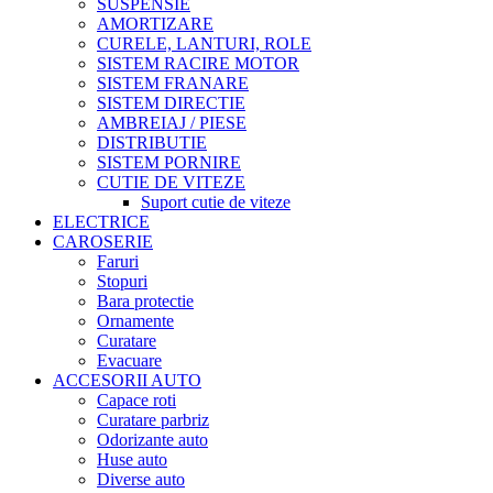
SUSPENSIE
AMORTIZARE
CURELE, LANTURI, ROLE
SISTEM RACIRE MOTOR
SISTEM FRANARE
SISTEM DIRECTIE
AMBREIAJ / PIESE
DISTRIBUTIE
SISTEM PORNIRE
CUTIE DE VITEZE
Suport cutie de viteze
ELECTRICE
CAROSERIE
Faruri
Stopuri
Bara protectie
Ornamente
Curatare
Evacuare
ACCESORII AUTO
Capace roti
Curatare parbriz
Odorizante auto
Huse auto
Diverse auto