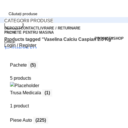
CATEGORII PRODUSE
Search
DEPOZIT
CONTACT
LIVRARE / RETURNARE
Home
PACHETE PENTRU MASINA
PROMOTII
SHOP
Products tagged “Vaselina Calciu Caspian 2.5 Kg”
Office:
Login / Register
Tel: 0248/206.512
0
Compară
0
Wishlist
Comenzi online:
Pachete
(5)
0
items
0,00
lei
Tel: 0727.226.926
Menu
5 products
Search
Login / Register
Trusa Medicala
(1)
1 product
Piese Auto
(225)