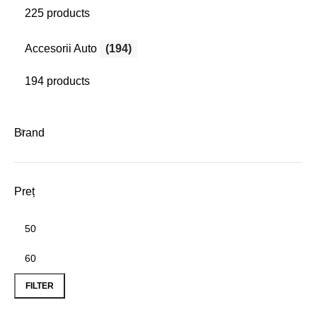
225 products
Accesorii Auto
(194)
194 products
Brand
Preț
Min
Max
price
price
FILTER