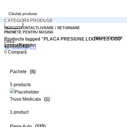
CATEGORII PRODUSE
Search
DEPOZIT
CONTACT
LIVRARE / RETURNARE
Home
PACHETE PENTRU MASINA
PROMOTII
SHOP
Products tagged “PLACA PRESIUNE LOGAN 1.5 COD
Office:
Login / Register
8200365633”
Tel: 0248/206.512
0
Compară
0
Wishlist
Comenzi online:
0
items
0,00
lei
Tel: 0727.226.926
Pachete
(5)
Menu
5 products
Search
Login / Register
Trusa Medicala
(1)
1 product
Piese Auto
(225)