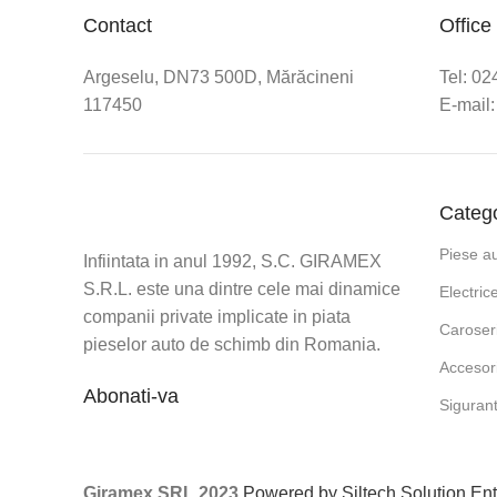
Contact
Office
Argeselu, DN73 500D, Mărăcineni
Tel: 0
117450
E-mail:
Catego
Piese a
Infiintata in anul 1992, S.C. GIRAMEX
S.R.L. este una dintre cele mai dinamice
Electric
companii private implicate in piata
Caroser
pieselor auto de schimb din Romania.
Accesori
Abonati-va
Siguran
Giramex SRL 2023
Powered by Siltech Solution Ent