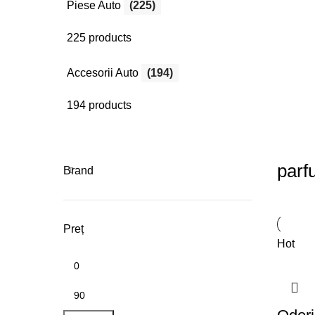
Piese Auto
(225)
225 products
Accesorii Auto
(194)
194 products
parf
Brand
Preț
Hot
Min
Max