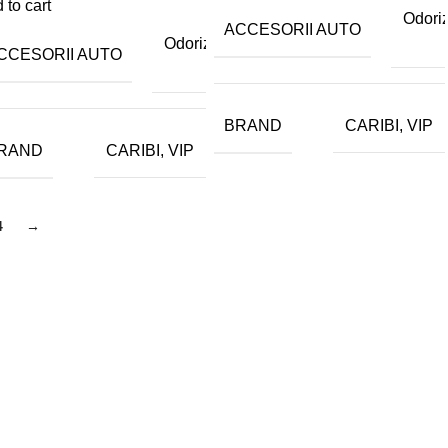
 to cart
e
Odori
ACCESORII AUTO
o
Odorizante
CCESORII AUTO
auto
BRAND
CARIBI, VIP
RAND
CARIBI, VIP
4
→