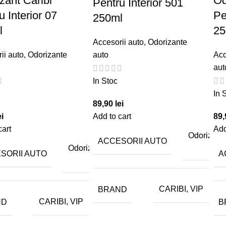
zant Caribi
Od
Pentru Interior 501
u Interior 07
Pe
250ml
l
25
Accesorii auto
,
Odorizante
ii auto
,
Odorizante
auto
Acc
aut
In Stoc
In 
89,90
lei
ei
Add to cart
89
cart
Add
Odorizant
ACCESORII AUTO
aut
Odorizante
SORII AUTO
A
auto
BRAND
CARIBI, VIP
ND
B
CARIBI, VIP