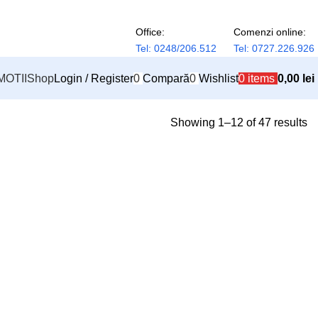
Office:
Comenzi online:
Tel: 0248/206.512
Tel: 0727.226.926
OTII
Shop
Login / Register
0
Compară
0
Wishlist
0
items
0,00
lei
Showing 1–12 of 47 results