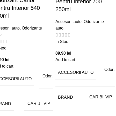
orizant Caribi
Pentru Interior 700
ntru Interior 540
250ml
0ml
Accesorii auto
,
Odorizante
esorii auto
,
Odorizante
auto
o
In Stoc
Stoc
89,90
lei
,90
lei
Add to cart
 to cart
e
Odori
ACCESORII AUTO
o
Odorizante
CCESORII AUTO
auto
BRAND
CARIBI, VIP
RAND
CARIBI, VIP