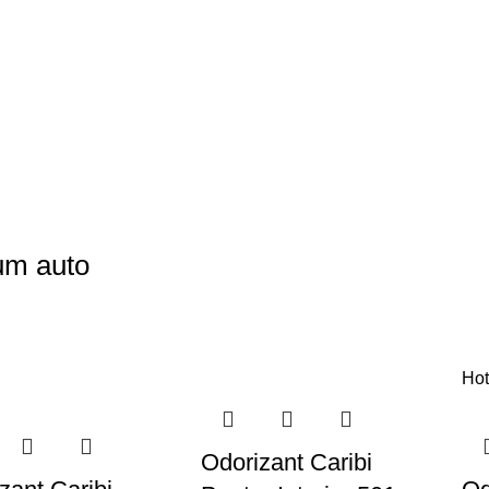
um auto
Ho
Odorizant Caribi