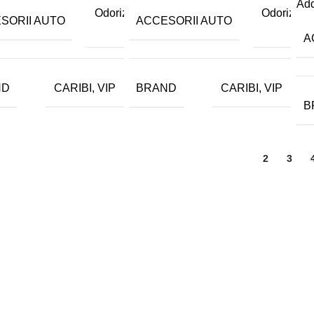
Add
Odorizante
Odorizant
SORII AUTO
ACCESORII AUTO
auto
aut
A
ND
BRAND
CARIBI, VIP
CARIBI, VIP
B
1
2
3