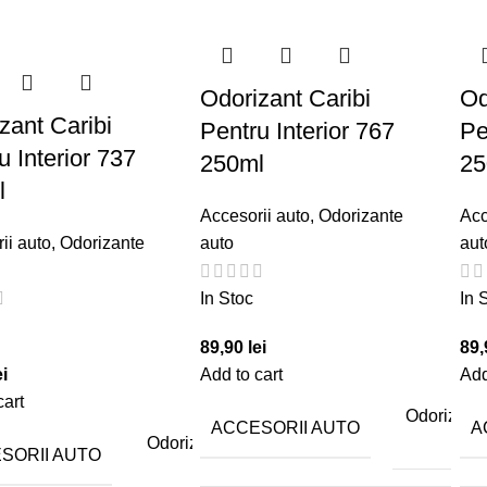
Odorizant Caribi
Od
zant Caribi
Pentru Interior 767
Pe
u Interior 737
250ml
25
l
Accesorii auto
,
Odorizante
Acc
ii auto
,
Odorizante
auto
aut
In Stoc
In 
89,90
lei
89
ei
Add to cart
Add
cart
Odorizant
ACCESORII AUTO
A
aut
Odorizante
SORII AUTO
auto