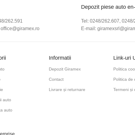
Depozit piese auto en
248/262.591
Tel: 0248/262.607, 0248
 office@giramex.ro
E-mail: giramexsrl@gira
rii
Informatii
Link-uri U
uto
Depozit Giramex
Politica co
e
Contact
Politica de 
ie
Livrare și returnare
Termeni și c
i auto
ta auto
erprise
.