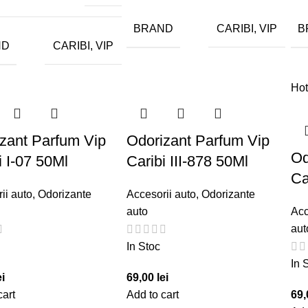
BRAND
B
CARIBI, VIP
ND
CARIBI, VIP
Ho
zant Parfum Vip
Odorizant Parfum Vip
Od
i I-07 50Ml
Caribi III-878 50Ml
Ca
ii auto
,
Odorizante
Accesorii auto
,
Odorizante
auto
Acc
aut
In Stoc
In 
ei
69,00
lei
cart
Add to cart
69