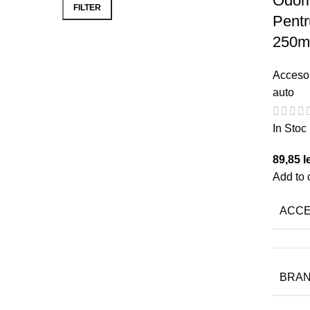
Odori
price
price
FILTER
Pentr
250m
Accesor
auto
In Stoc
89,85
l
Add to 
ACCE
BRA