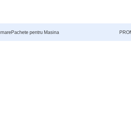
urnare
Pachete pentru Masina
PROM