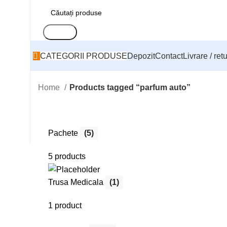
Search
CATEGORII PRODUSE
Depozit
Contact
Livrare / ret
Home
Products tagged “parfum auto”
Pachete
(5)
5 products
Trusa Medicala
(1)
1 product