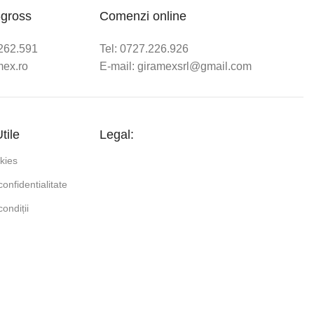
-gross
Comenzi online
/262.591
Tel: 0727.226.926
mex.ro
E-mail: giramexsrl@gmail.com
tile
Legal:
okies
confidentialitate
ondiții