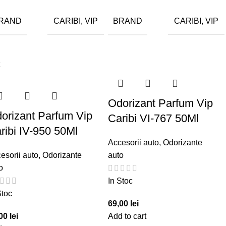
RAND
BRAND
CARIBI, VIP
CARIBI, VIP
t
Odorizant Parfum Vip
orizant Parfum Vip
Caribi VI-767 50Ml
ribi IV-950 50Ml
Accesorii auto
,
Odorizante
esorii auto
,
Odorizante
auto
o
In Stoc
Stoc
69,00
lei
,00
lei
Add to cart