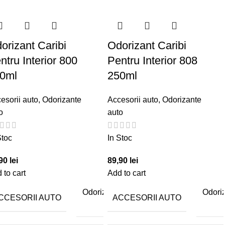
orizant Caribi
Odorizant Caribi
ntru Interior 800
Pentru Interior 808
0ml
250ml
esorii auto
,
Odorizante
Accesorii auto
,
Odorizante
o
auto
Stoc
In Stoc
,90
lei
89,90
lei
 to cart
Add to cart
e
Odorizante
Odori
CCESORII AUTO
ACCESORII AUTO
o
auto