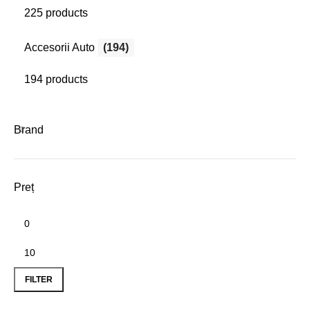
225 products
Accesorii Auto
(194)
194 products
Brand
Preț
Min
Max
price
price
FILTER