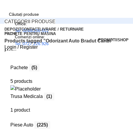
CATEGORII PRODUSE
Office:
DEPOZIT
CONTACT
LIVRARE / RETURNARE
Tel: 0248/206.512
Home
PACHETE PENTRU MASINA
Comenzi online:
PROMOTII
SHOP
Products tagged “Odorizant Auto Bradut Caribi”
Tel: 0727.226.926
Login / Register
Menu
0
Compară
0
Wishlist
Login / Register
Pachete
(5)
0
items
0,00
lei
5 products
Trusa Medicala
(1)
1 product
Piese Auto
(225)