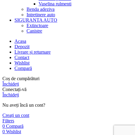
Vaselina rulmenti
Benda adeziva
Intretinere auto
SIGURANTA AUTO
Extinctoare
Canistre
Acasa
Depozit
Livrare și returnare
Contact
Wishlist
Compară
Coș de cumpărături
Închideți
Conectați-vă
Închideți
Nu aveți încă un cont?
Creați un cont
Filters
0
Compară
0
Wishlist