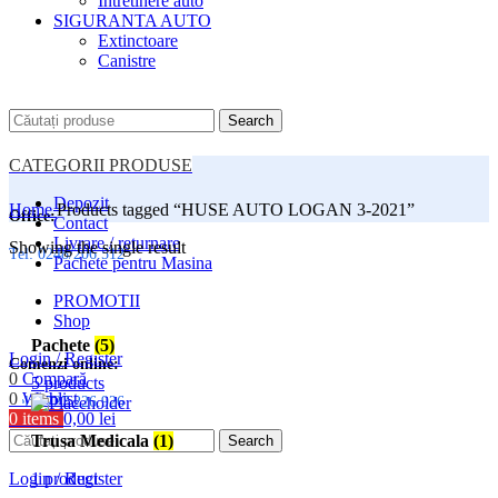
Intretinere auto
SIGURANTA AUTO
Extinctoare
Canistre
Search
CATEGORII PRODUSE
Depozit
Home
Products tagged “HUSE AUTO LOGAN 3-2021”
Office:
Contact
Livrare / returnare
Showing the single result
Tel: 0248/206.512
Pachete pentru Masina
PROMOTII
Shop
Pachete
(5)
Login / Register
Comenzi online:
0
Compară
5 products
0
Wishlist
Tel: 0727.226.926
0
items
0,00
lei
Menu
Trusa Medicala
(1)
Search
1 product
Login / Register