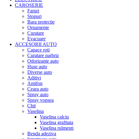
CAROSERIE
Faruri
Stopuri
Bara protectie
Ornamente
Curatare
Evacuare
ACCESORII AUTO
Capace roti
Curatare parbriz
Odorizante auto
Huse auto
Diverse auto
Aditivi
Antifon
Ceara auto
Spray auto
Spray vopsea
Chit
Vaselina
Vaselina calciu
Vaselina grafitata
Vaselina rulmenti
Benda adeziva