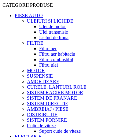
CATEGORII PRODUSE
PIESE AUTO
ULEIURI SI LICHIDE
Ulei de motor
Ulei transmisie
Lichid de frana
FILTRE
Filtru aer
Filtru aer habitaclu
Filtru combustibil
Filtru ulei
MOTOR
SUSPENSIE
AMORTIZARE
CURELE, LANTURI, ROLE
SISTEM RACIRE MOTOR
SISTEM DE FRANARE
SISTEM DIRECTIE
AMBREIAJ / PIESE
DISTRIBUTIE
SISTEM PORNIRE
Cutie de viteze
Suport cutie de viteze
ELECTRICE