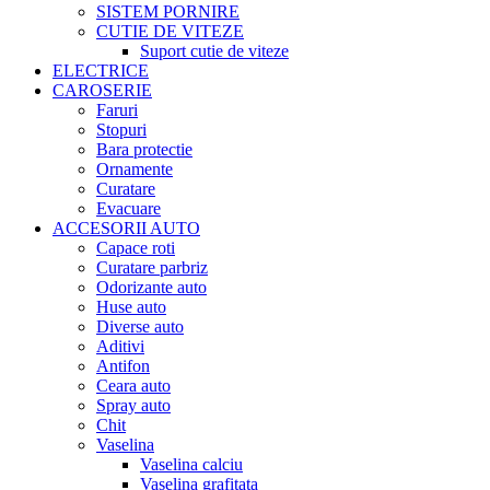
SISTEM PORNIRE
CUTIE DE VITEZE
Suport cutie de viteze
ELECTRICE
CAROSERIE
Faruri
Stopuri
Bara protectie
Ornamente
Curatare
Evacuare
ACCESORII AUTO
Capace roti
Curatare parbriz
Odorizante auto
Huse auto
Diverse auto
Aditivi
Antifon
Ceara auto
Spray auto
Chit
Vaselina
Vaselina calciu
Vaselina grafitata