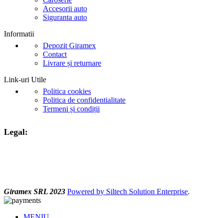
Accesorii auto
Siguranta auto
Informatii
Depozit Giramex
Contact
Livrare și returnare
Link-uri Utile
Politica cookies
Politica de confidentialitate
Termeni și condiții
Legal:
Giramex SRL 2023
Powered by Siltech Solution Enterprise
.
MENIU