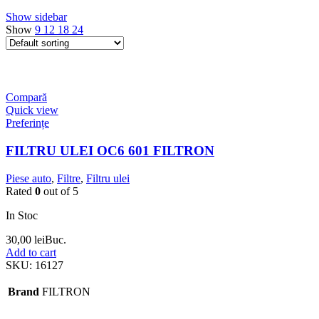
Show sidebar
Show
9
12
18
24
Compară
Quick view
Preferințe
FILTRU ULEI OC6 601 FILTRON
Piese auto
,
Filtre
,
Filtru ulei
Rated
0
out of 5
In Stoc
30,00
lei
Buc.
Add to cart
SKU:
16127
Brand
FILTRON