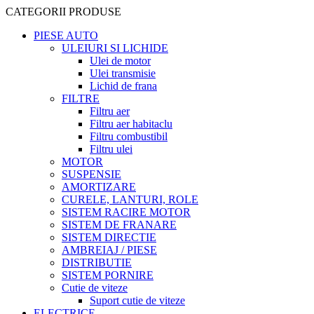
CATEGORII PRODUSE
PIESE AUTO
ULEIURI SI LICHIDE
Ulei de motor
Ulei transmisie
Lichid de frana
FILTRE
Filtru aer
Filtru aer habitaclu
Filtru combustibil
Filtru ulei
MOTOR
SUSPENSIE
AMORTIZARE
CURELE, LANTURI, ROLE
SISTEM RACIRE MOTOR
SISTEM DE FRANARE
SISTEM DIRECTIE
AMBREIAJ / PIESE
DISTRIBUTIE
SISTEM PORNIRE
Cutie de viteze
Suport cutie de viteze
ELECTRICE