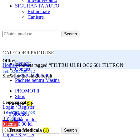
Intretinere auto
SIGURANTA AUTO
Extinctoare
Canistre
Search
CATEGORII PRODUSE
Office:
Depozit
Home
Products tagged “FILTRU ULEI OC6 601 FILTRON”
Contact
Tel: 0248/206.512
Livrare / returnare
Showing the single result
Pachete pentru Masina
PROMOTII
Shop
Comenzi online:
Pachete
(5)
Login / Register
0
Compară
Tel: 0727.226.926
5 products
0
Wishlist
Menu
0
items
0,00
lei
Trusa Medicala
(1)
Search
Login / Register