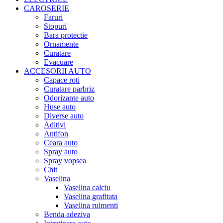
CAROSERIE
Faruri
Stopuri
Bara protectie
Ornamente
Curatare
Evacuare
ACCESORII AUTO
Capace roti
Curatare parbriz
Odorizante auto
Huse auto
Diverse auto
Aditivi
Antifon
Ceara auto
Spray auto
Spray vopsea
Chit
Vaselina
Vaselina calciu
Vaselina grafitata
Vaselina rulmenti
Benda adeziva