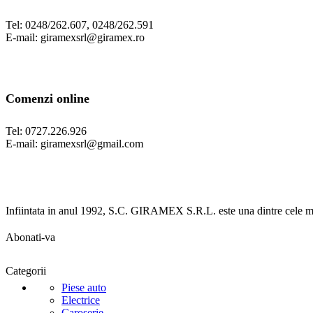
Tel: 0248/262.607, 0248/262.591
E-mail: giramexsrl@giramex.ro
Comenzi online
Tel: 0727.226.926
E-mail: giramexsrl@gmail.com
Infiintata in anul 1992, S.C. GIRAMEX S.R.L. este una dintre cele ma
Abonati-va
Categorii
Piese auto
Electrice
Caroserie