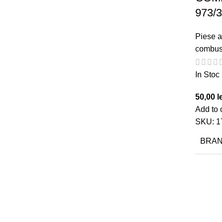
973/
Piese a
combust
In Stoc
50,00
l
Add to 
SKU:
1
BRA