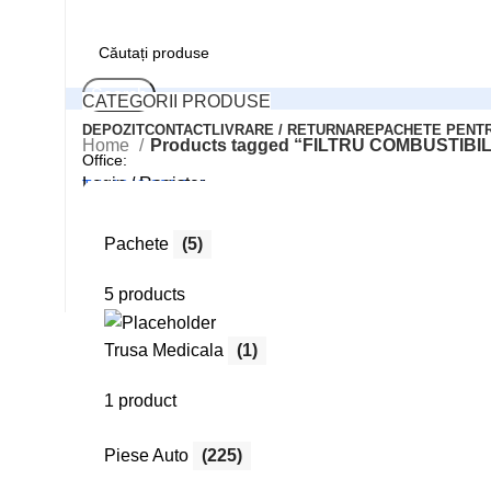
Search
CATEGORII PRODUSE
DEPOZIT
CONTACT
LIVRARE / RETURNARE
PACHETE PENT
Home
Products tagged “FILTRU COMBUSTIBIL
Office:
Login / Register
Tel: 0248/206.512
0
Compară
0
Wishlist
Pachete
(5)
Comenzi online:
0
items
0,00
lei
Tel: 0727.226.926
5 products
Menu
Search
Trusa Medicala
(1)
Login / Register
1 product
Piese Auto
(225)