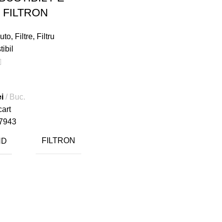
3 FILTRON
uto
,
Filtre
,
Filtru
ibil
ei
Buc.
cart
7943
ND
FILTRON