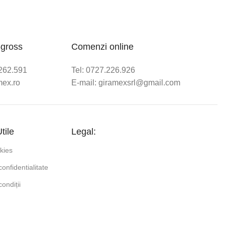
-gross
Comenzi online
/262.591
Tel: 0727.226.926
mex.ro
E-mail: giramexsrl@gmail.com
tile
Legal:
okies
confidentialitate
ondiții