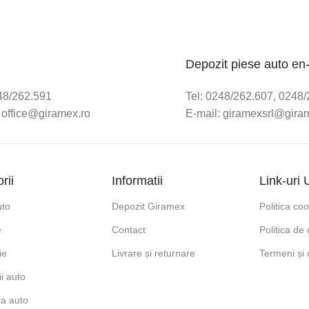
Depozit piese auto en
248/262.591
Tel: 0248/262.607, 0248
 office@giramex.ro
E-mail: giramexsrl@gira
rii
Informatii
Link-uri U
uto
Depozit Giramex
Politica co
e
Contact
Politica de 
ie
Livrare și returnare
Termeni și c
i auto
ta auto