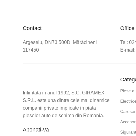
Contact
Office
Argeselu, DN73 500D, Mărăcineni
Tel: 0
117450
E-mail:
Catego
Piese a
Infiintata in anul 1992, S.C. GIRAMEX
S.R.L. este una dintre cele mai dinamice
Electric
companii private implicate in piata
Caroser
pieselor auto de schimb din Romania.
Accesori
Abonati-va
Siguran