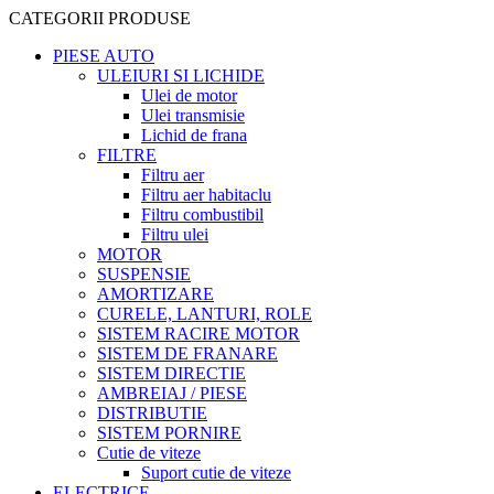
CATEGORII PRODUSE
PIESE AUTO
ULEIURI SI LICHIDE
Ulei de motor
Ulei transmisie
Lichid de frana
FILTRE
Filtru aer
Filtru aer habitaclu
Filtru combustibil
Filtru ulei
MOTOR
SUSPENSIE
AMORTIZARE
CURELE, LANTURI, ROLE
SISTEM RACIRE MOTOR
SISTEM DE FRANARE
SISTEM DIRECTIE
AMBREIAJ / PIESE
DISTRIBUTIE
SISTEM PORNIRE
Cutie de viteze
Suport cutie de viteze
ELECTRICE