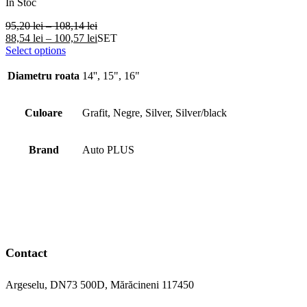
In Stoc
95,20
lei
–
108,14
lei
88,54
lei
–
100,57
lei
SET
Select options
Diametru roata
14'', 15", 16"
Culoare
Grafit, Negre, Silver, Silver/black
Brand
Auto PLUS
Contact
Argeselu, DN73 500D, Mărăcineni 117450