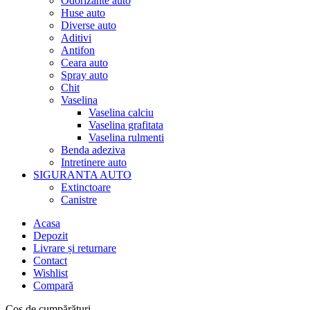
Odorizante auto
Huse auto
Diverse auto
Aditivi
Antifon
Ceara auto
Spray auto
Chit
Vaselina
Vaselina calciu
Vaselina grafitata
Vaselina rulmenti
Benda adeziva
Intretinere auto
SIGURANTA AUTO
Extinctoare
Canistre
Acasa
Depozit
Livrare și returnare
Contact
Wishlist
Compară
Coș de cumpărături