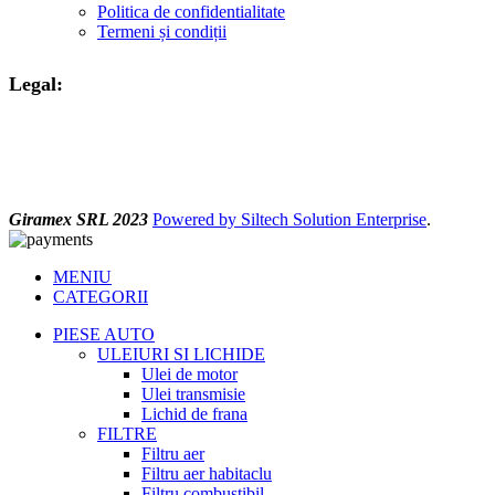
Politica de confidentialitate
Termeni și condiții
Legal:
Giramex SRL 2023
Powered by Siltech Solution Enterprise
.
MENIU
CATEGORII
PIESE AUTO
ULEIURI SI LICHIDE
Ulei de motor
Ulei transmisie
Lichid de frana
FILTRE
Filtru aer
Filtru aer habitaclu
Filtru combustibil