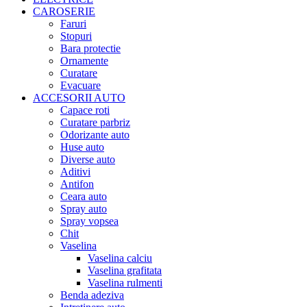
CAROSERIE
Faruri
Stopuri
Bara protectie
Ornamente
Curatare
Evacuare
ACCESORII AUTO
Capace roti
Curatare parbriz
Odorizante auto
Huse auto
Diverse auto
Aditivi
Antifon
Ceara auto
Spray auto
Spray vopsea
Chit
Vaselina
Vaselina calciu
Vaselina grafitata
Vaselina rulmenti
Benda adeziva