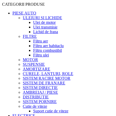
CATEGORII PRODUSE
PIESE AUTO
ULEIURI SI LICHIDE
Ulei de motor
Ulei transmisie
Lichid de frana
FILTRE
Filtru aer
Filtru aer habitaclu
Filtru combustibil
Filtru ulei
MOTOR
SUSPENSIE
AMORTIZARE
CURELE, LANTURI, ROLE
SISTEM RACIRE MOTOR
SISTEM DE FRANARE
SISTEM DIRECTIE
AMBREIAJ / PIESE
DISTRIBUTIE
SISTEM PORNIRE
Cutie de viteze
Suport cutie de viteze
ELECTRICE