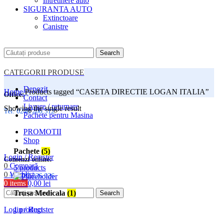
Intretinere auto
SIGURANTA AUTO
Extinctoare
Canistre
Search
CATEGORII PRODUSE
Depozit
Home
Products tagged “CASETA DIRECTIE LOGAN ITALIA”
Office:
Contact
Livrare / returnare
Showing the single result
Tel: 0248/206.512
Pachete pentru Masina
PROMOTII
Shop
Pachete
(5)
Login / Register
Comenzi online:
0
Compară
5 products
0
Wishlist
Tel: 0727.226.926
0
items
0,00
lei
Menu
Trusa Medicala
(1)
Search
1 product
Login / Register