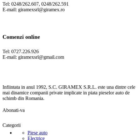
Tel: 0248/262.607, 0248/262.591
E-mail: giramexsrl@giramex.ro
Comenzi online
Tel: 0727.226.926
E-mail: giramexsrl@gmail.com
Infiintata in anul 1992, S.C. GIRAMEX S.R.L. este una dintre cele
mai dinamice companii private implicate in piata pieselor auto de
schimb din Romania.
Abonati-va
Categorii
Piese auto
Electrice