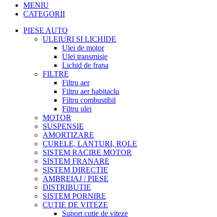
MENIU
CATEGORII
PIESE AUTO
ULEIURI SI LICHIDE
Ulei de motor
Ulei transmisie
Lichid de frana
FILTRE
Filtru aer
Filtru aer habitaclu
Filtru combustibil
Filtru ulei
MOTOR
SUSPENSIE
AMORTIZARE
CURELE, LANTURI, ROLE
SISTEM RACIRE MOTOR
SISTEM FRANARE
SISTEM DIRECTIE
AMBREIAJ / PIESE
DISTRIBUTIE
SISTEM PORNIRE
CUTIE DE VITEZE
Suport cutie de viteze