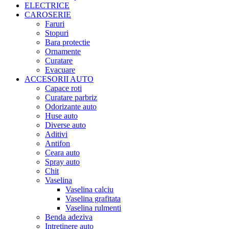
ELECTRICE
CAROSERIE
Faruri
Stopuri
Bara protectie
Ornamente
Curatare
Evacuare
ACCESORII AUTO
Capace roti
Curatare parbriz
Odorizante auto
Huse auto
Diverse auto
Aditivi
Antifon
Ceara auto
Spray auto
Chit
Vaselina
Vaselina calciu
Vaselina grafitata
Vaselina rulmenti
Benda adeziva
Intretinere auto