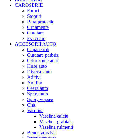
CAROSERIE
Faruri
Stopuri
Bara protectie
Ornamente
Curatare
Evacuare
ACCESORII AUTO
Capace roti
Curatare parbriz
Odorizante auto
Huse auto
Diverse auto
Aditivi
Antifon
Ceara auto
Spray auto
Spray vopsea
Chit
Vaselina
Vaselina calciu
Vaselina grafitata
Vaselina rulmenti
Benda adeziva