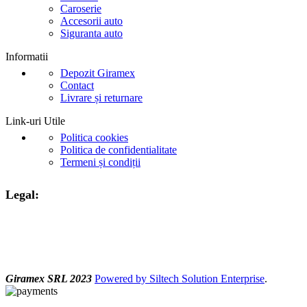
Caroserie
Accesorii auto
Siguranta auto
Informatii
Depozit Giramex
Contact
Livrare și returnare
Link-uri Utile
Politica cookies
Politica de confidentialitate
Termeni și condiții
Legal:
Giramex SRL 2023
Powered by Siltech Solution Enterprise
.