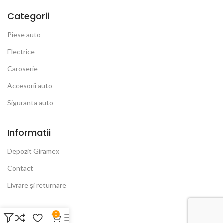
Categorii
Piese auto
Electrice
Caroserie
Accesorii auto
Siguranta auto
Informatii
Depozit Giramex
Contact
Livrare și returnare
Link-uri Utile
0