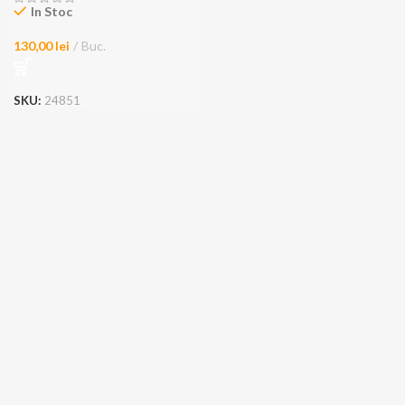
In Stoc
130,00
lei
Buc.
SKU:
24851