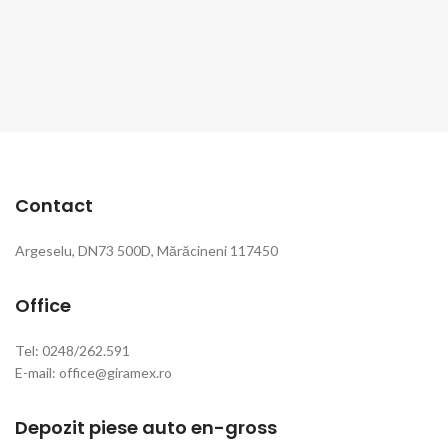
Contact
Argeselu, DN73 500D, Mărăcineni 117450
Office
Tel: 0248/262.591
E-mail: office@giramex.ro
Depozit piese auto en-gross