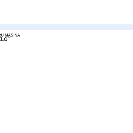
RU MASINA
ELO”