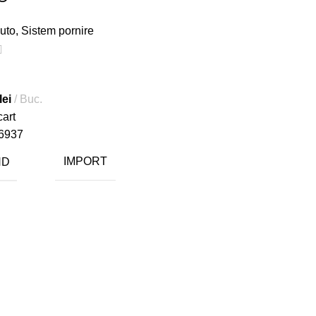
uto
,
Sistem pornire
lei
Buc.
cart
6937
ND
IMPORT