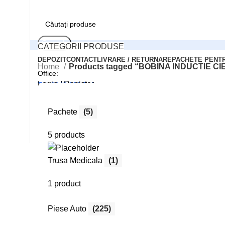
Search
CATEGORII PRODUSE
DEPOZIT
CONTACT
LIVRARE / RETURNARE
PACHETE PENT
Home
Products tagged “BOBINA INDUCTIE CI
Office:
Login / Register
Tel: 0248/206.512
0
Compară
0
Wishlist
Pachete
(5)
Comenzi online:
0
items
0,00
lei
Tel: 0727.226.926
5 products
Menu
Search
Trusa Medicala
(1)
Login / Register
1 product
Piese Auto
(225)