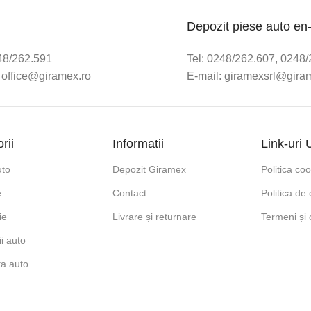
Depozit piese auto en
248/262.591
Tel: 0248/262.607, 0248
 office@giramex.ro
E-mail: giramexsrl@gira
rii
Informatii
Link-uri U
uto
Depozit Giramex
Politica co
e
Contact
Politica de 
ie
Livrare și returnare
Termeni și c
i auto
ta auto