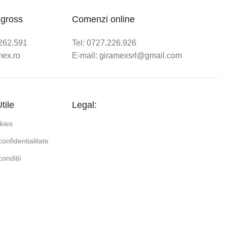
-gross
Comenzi online
/262.591
Tel: 0727.226.926
mex.ro
E-mail: giramexsrl@gmail.com
tile
Legal:
okies
confidentialitate
ondiții