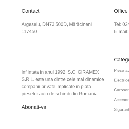
Contact
Office
Argeselu, DN73 500D, Mărăcineni
Tel: 0
117450
E-mail:
Catego
Piese a
Infiintata in anul 1992, S.C. GIRAMEX
S.R.L. este una dintre cele mai dinamice
Electric
companii private implicate in piata
Caroser
pieselor auto de schimb din Romania.
Accesori
Abonati-va
Siguran